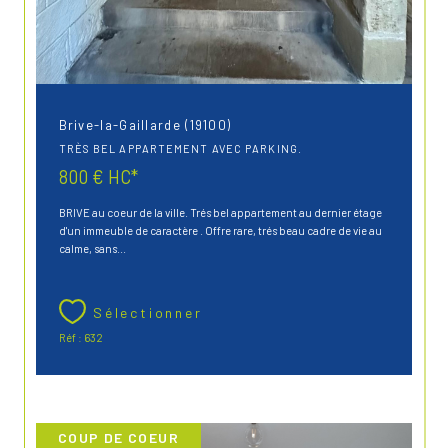
Brive-la-Gaillarde (19100)
TRÈS BEL APPARTEMENT AVEC PARKING.
800 €
HC*
BRIVE au coeur de la ville. Trés bel appartement au dernier étage
d'un immeuble de caractère . Offre rare, trés beau cadre de vie au
calme, sans...
Sélectionner
Réf : 632
COUP DE COEUR