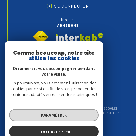
SE CONNECTER
Nous
ADHÉRONS
Comme beaucoup, notre site
utilise les cookies
On aimerait vous accompagner pendant
votre visite.
En poursuivant, vous acceptez l'utilisation des
cookies par ce site, afin de vous proposer des
contenus adaptés et réaliser des statistiques !
© 2026 | TOUS DROITS RÉSERVÉS | TRADUCTION POWERED BY GOOGLE |
NOS HONORAIRES
PLAN DU SITE
MENTIONS LÉGALES
ADMIN
NOS LIENS
PARAMÉTRER
POLITIQUE RGPD
COOKIES
TOUT ACCEPTER