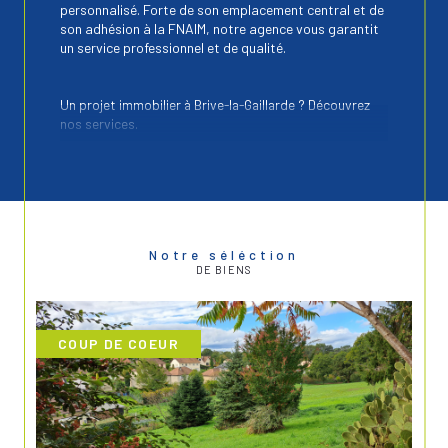
personnalisé. Forte de son emplacement central et de
son adhésion à la FNAIM, notre agence vous garantit
un service professionnel et de qualité.
Un projet immobilier à Brive-la-Gaillarde ? Découvrez
nos services.
Vente immobilière
Nous vous proposons une sélection variée
d’annonces immobilières à Brive-la-Gaillarde
et
ses environs. Nous vous accompagnons dans toutes
Notre séléction
les étapes de votre projet, de la recherche à la
DE BIENS
finalisation de la
transaction immobilière.
Location immobilière
COUP DE COEUR
Pour votre projet de
location à Brive-la-Gaillarde
et ses environs, votre projet de location que vous
soyez étudiant, en famille ou professionnel, nos
solutions sont pensées pour répondre à toutes les