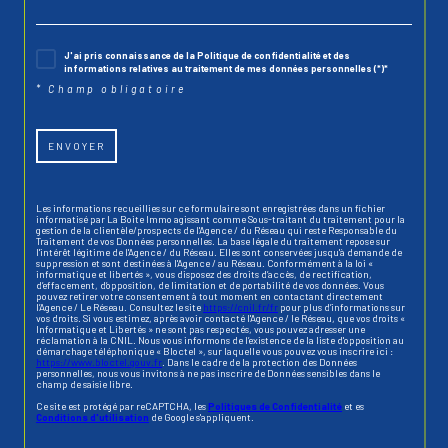
J'ai pris connaissance de la Politique de confidentialité et des
informations relatives au traitement de mes données personnelles (*)*
* Champ obligatoire
ENVOYER
Les informations recueillies sur ce formulaire sont enregistrées dans un fichier
informatisé par La Boite Immo agissant comme Sous-traitant du traitement pour la
gestion de la clientèle/prospects de l'Agence / du Réseau qui reste Responsable du
Traitement de vos Données personnelles. La base légale du traitement repose sur
l'intérêt légitime de l'Agence / du Réseau. Elles sont conservées jusqu'à demande de
suppression et sont destinées à l'Agence / au Réseau. Conformément à la loi «
informatique et libertés », vous disposez des droits d’accès, de rectification,
d’effacement, d’opposition, de limitation et de portabilité de vos données. Vous
pouvez retirer votre consentement à tout moment en contactant directement
l’Agence / Le Réseau. Consultez le site
https://cnil.fr/fr
pour plus d’informations sur
vos droits. Si vous estimez, après avoir contacté l'Agence / le Réseau, que vos droits «
Informatique et Libertés » ne sont pas respectés, vous pouvez adresser une
réclamation à la CNIL. Nous vous informons de l’existence de la liste d'opposition au
démarchage téléphonique « Bloctel », sur laquelle vous pouvez vous inscrire ici :
https://www.bloctel.gouv.fr
. Dans le cadre de la protection des Données
personnelles, nous vous invitons à ne pas inscrire de Données sensibles dans le
champ de saisie libre.
Ce site est protégé par reCAPTCHA, les
Politiques de Confidentialité
et es
Conditions d'utilisation
de Google s'appliquent.