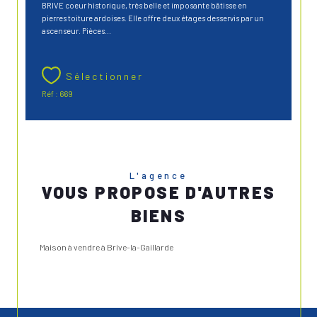
BRIVE coeur historique, très belle et imposante bâtisse en
pierres toiture ardoises. Elle offre deux étages desservis par un
ascenseur. Pièces...
Sélectionner
Réf : 669
L'agence
VOUS PROPOSE D'AUTRES
BIENS
Maison à vendre à Brive-la-Gaillarde