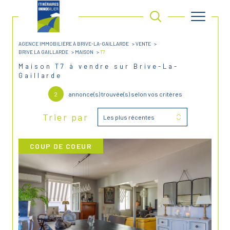
AGENCE IMMOBILIÈRE À BRIVE-LA-GAILLARDE
VENTE
BRIVE LA GAILLARDE
MAISON
T7
Maison T7 à vendre sur Brive-La-
Gaillarde
2
annonce(s) trouvée(s) selon vos critères
Trier par
Les plus récentes
COUP DE COEUR