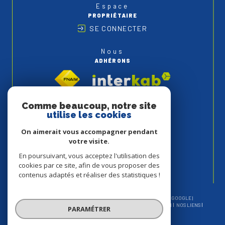
Espace
PROPRIÉTAIRE
SE CONNECTER
Nous
ADHÉRONS
Comme beaucoup, notre site
utilise les cookies
On aimerait vous accompagner pendant
votre visite.
En poursuivant, vous acceptez l'utilisation des
cookies par ce site, afin de vous proposer des
contenus adaptés et réaliser des statistiques !
© 2026 | TOUS DROITS RÉSERVÉS | TRADUCTION POWERED BY GOOGLE |
NOS HONORAIRES
PLAN DU SITE
MENTIONS LÉGALES
ADMIN
NOS LIENS
PARAMÉTRER
POLITIQUE RGPD
COOKIES