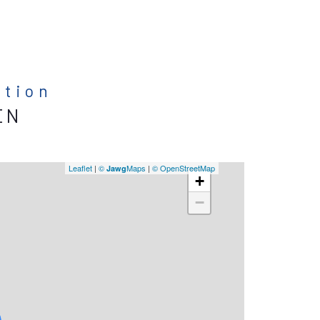
ation
EN
Leaflet
|
©
Maps
|
© OpenStreetMap
Jawg
+
−