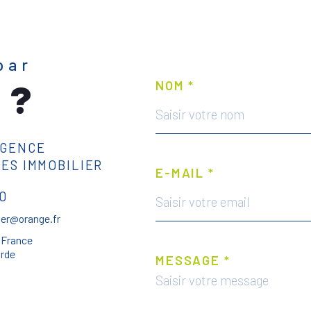
par
 ?
NOM *
AGENCE
RES IMMOBILIER
E-MAIL *
40
ier@orange.fr
 France
arde
MESSAGE *