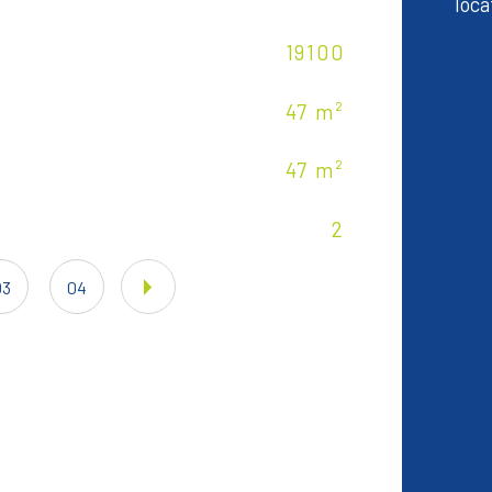
locat
Caractér
19100
Nom
47 m²
Nom
47 m²
Nb 
2
Cui
03
04