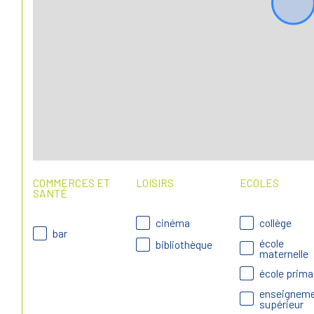
COMMERCES ET
LOISIRS
ECOLES
SANTÉ
cinéma
collège
bar
école
bibliothèque
maternelle
école prima
enseignem
supérieur