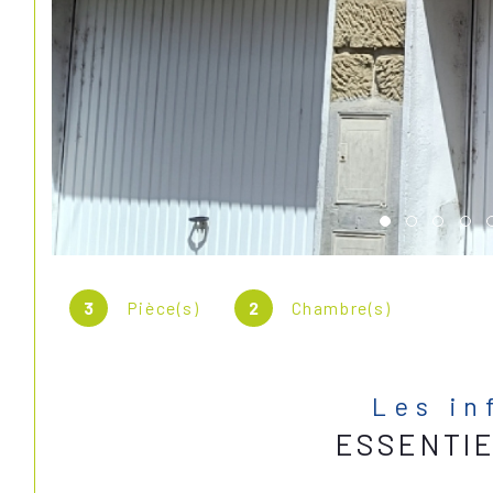
3
Pièce(s)
2
Chambre(s)
Les in
ESSENTI