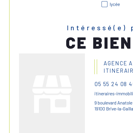
lycée
Intéressé(e) 
CE BIEN
AGENCE 
ITINERAI
05 55 24 08 
itineraires-immobil
9 boulevard Anatole
19100 Brive-la-Gaill