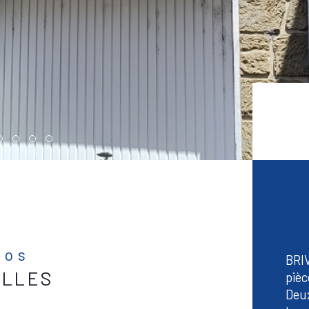
fos
BRIV
ELLES
pièc
Deux