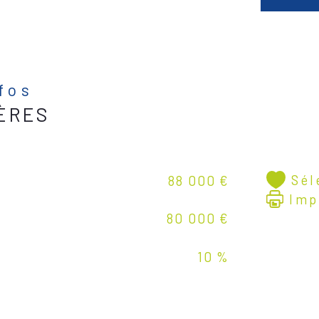
nfos
ÈRES
Sél
88 000 €
Imp
80 000 €
10 %