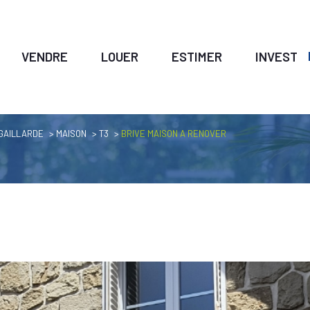
VENDRE
LOUER
ESTIMER
INVESTIR
voir les
1
annonces
 GAILLARDE
MAISON
T3
BRIVE MAISON A RENOVER
uer
Estimer
LOCALISATION
1
BUDGET
née
immo pro
de
3 Pièces