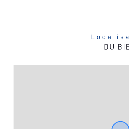
Localis
DU BI