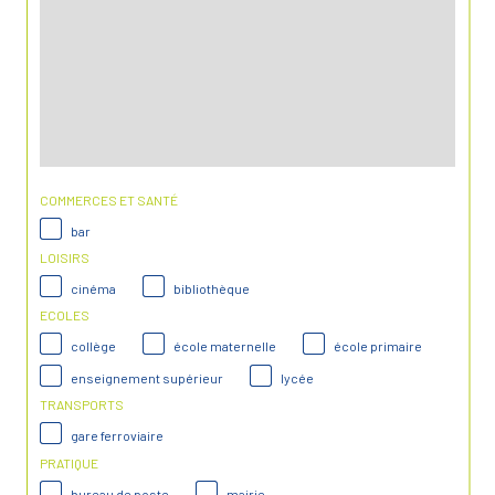
COMMERCES ET SANTÉ
bar
LOISIRS
cinéma
bibliothèque
ECOLES
collège
école maternelle
école primaire
enseignement supérieur
lycée
TRANSPORTS
gare ferroviaire
PRATIQUE
bureau de poste
mairie