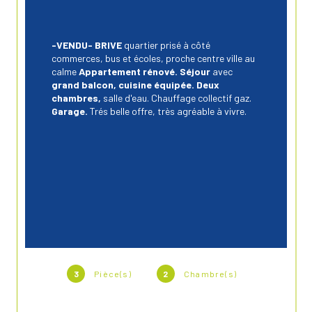
-VENDU- BRIVE
 quartier prisé à côté 
commerces, bus et écoles, proche centre ville au 
calme
 Appartement rénové.
Séjour 
avec
grand balcon,
cuisine équipée. Deux 
chambres,
 salle d'eau. Chauffage collectif gaz.
Garage.
 Trés belle offre, très agréable à vivre.
3
Pièce(s)
2
Chambre(s)