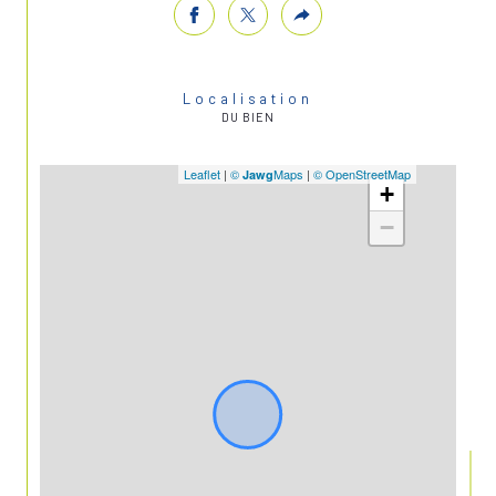
Localisation
DU BIEN
Leaflet
|
©
Maps
|
© OpenStreetMap
Jawg
+
−