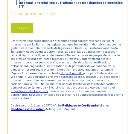
informations relatives au traitement de mes données personnelles
(*)*
* Champ obligatoire
Envoyer
Les informations recueillies sur ce formulaire sont enregistrées dans un fichier
informatisé par La Boite Immo agissant comme Sous-traitant du traitement pour la
gestion de la clientèle/prospects de l'Agence / du Réseau qui reste Responsable du
Traitement de vos Données personnelles. La base légale du traitement repose sur
l'intérêt légitime de l'Agence / du Réseau. Elles sont conservées jusqu'à demande de
suppression et sont destinées à l'Agence / au Réseau. Conformément à la loi «
informatique et libertés », vous disposez des droits d’accès, de rectification,
d’effacement, d’opposition, de limitation et de portabilité de vos données. Vous
pouvez retirer votre consentement à tout moment en contactant directement
l’Agence / Le Réseau. Consultez le site
https://cnil.fr/fr
pour plus d’informations sur
vos droits. Si vous estimez, après avoir contacté l'Agence / le Réseau, que vos droits «
Informatique et Libertés » ne sont pas respectés, vous pouvez adresser une
réclamation à la CNIL. Nous vous informons de l’existence de la liste d'opposition au
démarchage téléphonique « Bloctel », sur laquelle vous pouvez vous inscrire ici :
https://www.bloctel.gouv.fr
. Dans le cadre de la protection des Données
personnelles, nous vous invitons à ne pas inscrire de Données sensibles dans le champ
de saisie libre.
Ce site est protégé par reCAPTCHA, les
Politiques de Confidentialité
et es
Conditions d'utilisation
de Google s'appliquent.