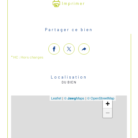
Imprimer
Partager ce bien
* HC : Hors charges
Localisation
DU BIEN
Leaflet
|
©
Maps
|
© OpenStreetMap
Jawg
+
−