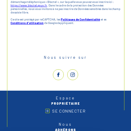
démarchage téléphonique « Bloctel », sur laquelle vous pouvez vous inscrire ici :
https://www.bloctel.gouv.fr
. Dans le cadre de la protection des Données
personnelles, nous vous invitons à ne pas inscrire de Données sensibles dans le champ
de saisie libre.
Ce site est protégé par reCAPTCHA, les
Politiques de Confidentialité
et es
Conditions d'utilisation
de Google s'appliquent.
Nous suivre sur
Espace
PROPRIÉTAIRE
SE CONNECTER
Nous
ADHÉRONS