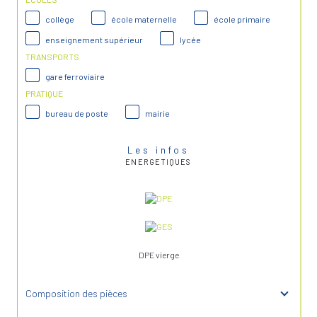
collège
école maternelle
école primaire
enseignement supérieur
lycée
TRANSPORTS
gare ferroviaire
PRATIQUE
bureau de poste
mairie
Les infos
ENERGETIQUES
DPE vierge
Composition des pièces