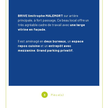
BRIVE limitrophe MALEMORT
 sur artère 
principale, à fort passage, Ce beau local offre un 
très agréable cadre de travail avec 
une large 
vitrine en façade.
Il est aménagé en
 deux bureaux, 
un
 espace 
repos cuisine
 et un
 entrepôt avec 
mezzanine
. 
Grand parking privatif.
3
Pièce(s)