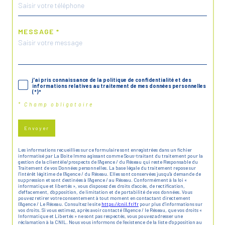
MESSAGE *
j'ai pris connaissance de la politique de confidentialité et des
informations relatives au traitement de mes données personnelles
(*)*
* Champ obligatoire
Envoyer
Les informations recueillies sur ce formulaire sont enregistrées dans un fichier
informatisé par La Boite Immo agissant comme Sous-traitant du traitement pour la
gestion de la clientèle/prospects de l'Agence / du Réseau qui reste Responsable du
Traitement de vos Données personnelles. La base légale du traitement repose sur
l'intérêt légitime de l'Agence / du Réseau. Elles sont conservées jusqu'à demande de
suppression et sont destinées à l'Agence / au Réseau. Conformément à la loi «
informatique et libertés », vous disposez des droits d’accès, de rectification,
d’effacement, d’opposition, de limitation et de portabilité de vos données. Vous
pouvez retirer votre consentement à tout moment en contactant directement
l’Agence / Le Réseau. Consultez le site
https://cnil.fr/fr
pour plus d’informations sur
vos droits. Si vous estimez, après avoir contacté l'Agence / le Réseau, que vos droits «
Informatique et Libertés » ne sont pas respectés, vous pouvez adresser une
réclamation à la CNIL. Nous vous informons de l’existence de la liste d'opposition au